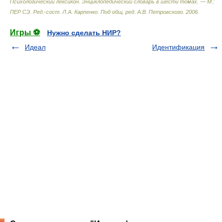
Психологический лексикон. Энциклопедический словарь в шести томах. — М.:
ПЕР СЭ
.
Ред.-сост. Л.А. Карпенко. Под общ. ред. А.В. Петровского
.
2006
.
Игры ⚽
Нужно сделать НИР?
Идеал
Идентификация