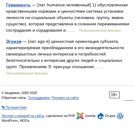
Гуманность
— [лат. humanus человечный] 1) обусловленная
нравственными нормами и ценностями система установок
личности на социальные объекты (человека, группу, живое
существо), которая представлена в сознании переживаниями
сострадания и сорадования и… …
Психологический лексикон
Эгоизм
— [лат. ego я] ценностная ориентация субъекта,
характеризуемая преобладанием в его жизнедеятельности
своекорыстных личных интересов и потребностей
безотносительно к интересам других людей и социальных
групп. Проявлениям Э. присуще отношение… …
Психологический лексикон
© Академик, 2000-2026
18+
Обратная связь:
Техподдержка
,
Реклама на сайте
👣 Путешествия
Экспорт словарей на сайты
, сделанные на PHP,
Joomla,
Drupal,
WordPress, MODx.